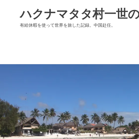
ハクナマタタ村一世
有給休暇を使って世界を旅した記録。中国赴任。
コ
ン
テ
ン
ツ
へ
ス
キ
ッ
プ