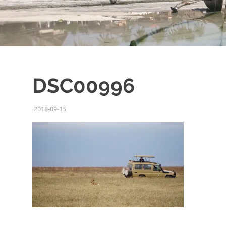
DSC00996
2018-09-15
ISSEI