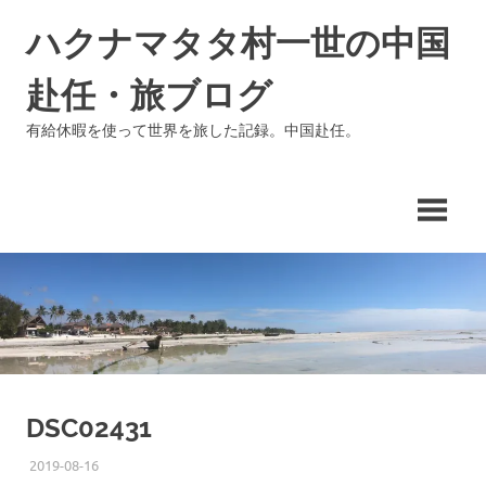
コ
ハクナマタタ村一世の中国
ン
テ
赴任・旅ブログ
ン
ツ
有給休暇を使って世界を旅した記録。中国赴任。
へ
ス
キ
ッ
プ
DSC02431
2019-08-16
ISSEI