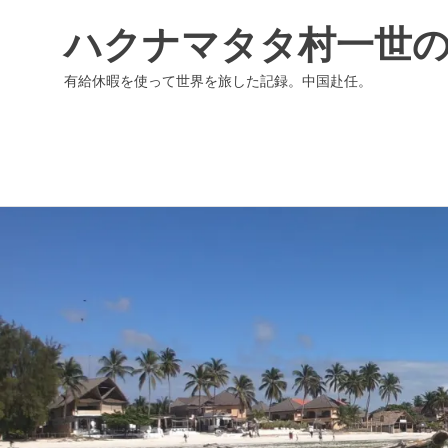
ハクナマタタ村一世
有給休暇を使って世界を旅した記録。中国赴任。
コ
ン
テ
ン
ツ
へ
ス
キ
ッ
プ