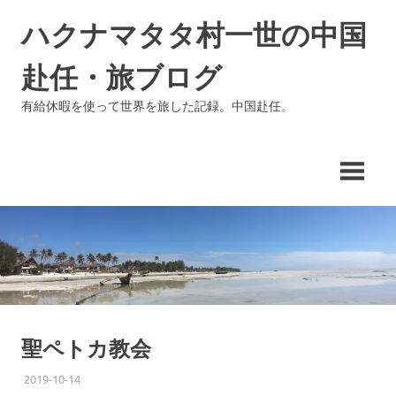
コ
ハクナマタタ村一世の中国
ン
テ
赴任・旅ブログ
ン
ツ
有給休暇を使って世界を旅した記録。中国赴任。
へ
ス
キ
ッ
プ
聖ペトカ教会
2019-10-14
ISSEI