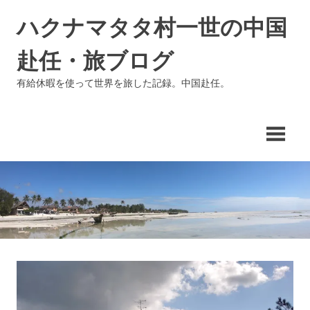
コ
ハクナマタタ村一世の中国
ン
テ
赴任・旅ブログ
ン
ツ
有給休暇を使って世界を旅した記録。中国赴任。
へ
ス
キ
ッ
プ