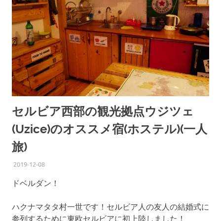
セルビア西部の観光拠点ウジツェ
(Uzice)のオススメ宿(ホステル)(一人
旅)
2019-12-08
ISSEI
SERBIA
,
TRAVEL
ドベルダン！
ハクナマタタ村一世です！セルビア人の友人の結婚式に
参列するために東欧セルビアに初上陸しました！