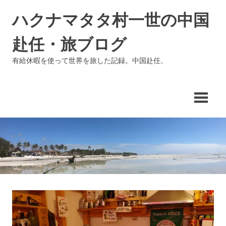
コ
ハクナマタタ村一世の中国
ン
テ
赴任・旅ブログ
ン
ツ
有給休暇を使って世界を旅した記録。中国赴任。
へ
ス
キ
ッ
プ