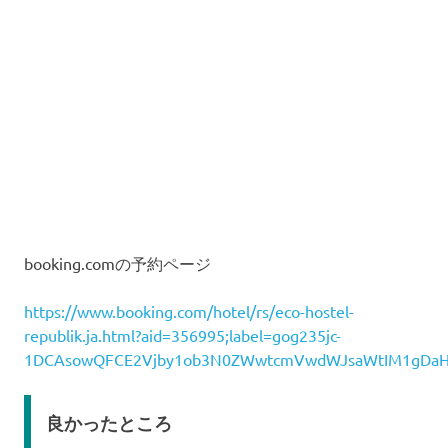
booking.comの予約ページ
https://www.booking.com/hotel/rs/eco-hostel-
republik.ja.html?aid=356995;label=gog235jc-
1DCAsowQFCE2Vjby1ob3N0ZWwtcmVwdWJsaWtIM1gDaHWIAQ
良かったところ