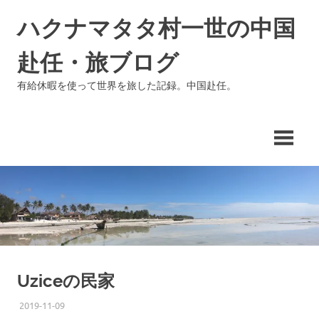
コ
ハクナマタタ村一世の中国
ン
テ
赴任・旅ブログ
ン
ツ
有給休暇を使って世界を旅した記録。中国赴任。
へ
ス
キ
ッ
プ
Uziceの民家
2019-11-09
ISSEI