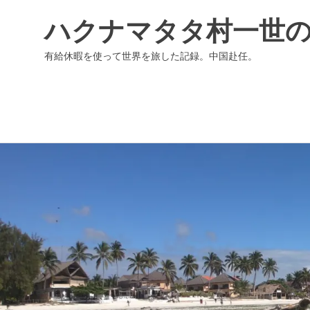
ハクナマタタ村一世
有給休暇を使って世界を旅した記録。中国赴任。
コ
ン
テ
ン
ツ
へ
ス
キ
ッ
プ