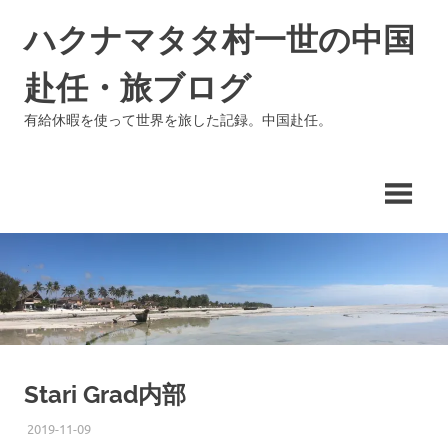
コ
ハクナマタタ村一世の中国
ン
テ
赴任・旅ブログ
ン
ツ
有給休暇を使って世界を旅した記録。中国赴任。
へ
ス
キ
ッ
プ
Stari Grad内部
2019-11-09
ISSEI