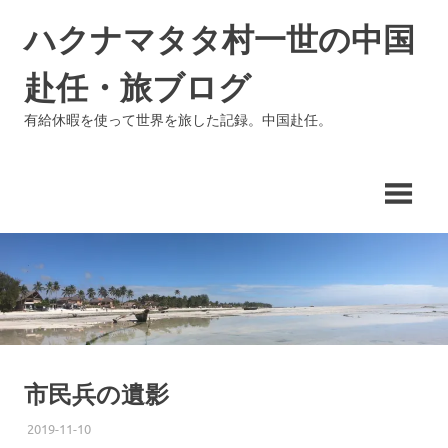
コ
ハクナマタタ村一世の中国
ン
テ
赴任・旅ブログ
ン
ツ
有給休暇を使って世界を旅した記録。中国赴任。
へ
ス
キ
ッ
プ
市民兵の遺影
2019-11-10
ISSEI