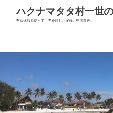
ハクナマタタ村一世
有給休暇を使って世界を旅した記録。中国赴任。
コ
ン
テ
ン
ツ
へ
ス
キ
ッ
プ