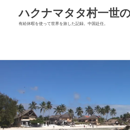
ハクナマタタ村一世
有給休暇を使って世界を旅した記録。中国赴任。
コ
ン
テ
ン
ツ
へ
ス
キ
ッ
プ