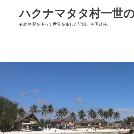
ハクナマタタ村一世
有給休暇を使って世界を旅した記録。中国赴任。
コ
ン
テ
ン
ツ
へ
ス
キ
ッ
プ