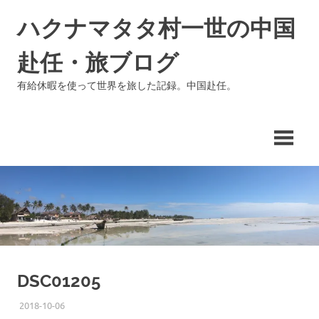
コ
ハクナマタタ村一世の中国
ン
テ
赴任・旅ブログ
ン
ツ
有給休暇を使って世界を旅した記録。中国赴任。
へ
ス
キ
ッ
プ
DSC01205
2018-10-06
ISSEI