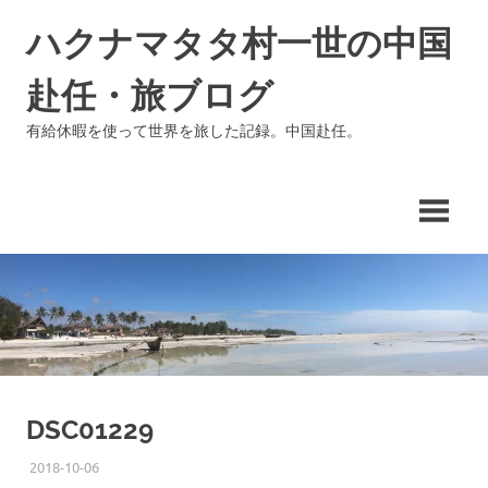
コ
ハクナマタタ村一世の中国
ン
テ
赴任・旅ブログ
ン
ツ
有給休暇を使って世界を旅した記録。中国赴任。
へ
ス
キ
ッ
プ
DSC01229
2018-10-06
ISSEI