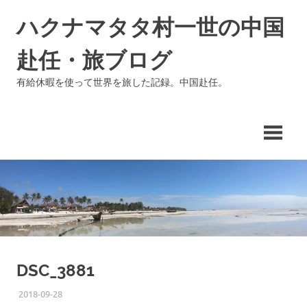
コ
ハクナマタタ村一世の中国
ン
テ
赴任・旅ブログ
ン
ツ
有給休暇を使って世界を旅した記録。中国赴任。
へ
ス
キ
ッ
プ
DSC_3881
2018-09-28
ISSEI