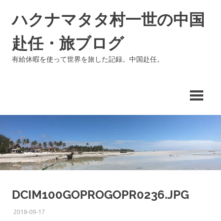
コ
ハクナマタタ村一世の中国
ン
テ
赴任・旅ブログ
ン
ツ
有給休暇を使って世界を旅した記録。中国赴任。
へ
ス
キ
ッ
プ
DCIM100GOPROGOPR0236.JPG
2018-09-17
ISSEI