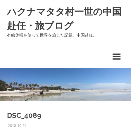
コ
ハクナマタタ村一世の中国
ン
テ
赴任・旅ブログ
ン
ツ
有給休暇を使って世界を旅した記録。中国赴任。
へ
ス
キ
ッ
プ
DSC_4089
2018-10-21
ISSEI