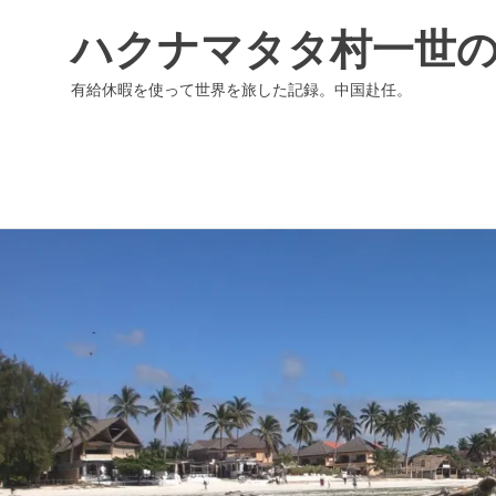
ハクナマタタ村一世
有給休暇を使って世界を旅した記録。中国赴任。
コ
ン
テ
ン
ツ
へ
ス
キ
ッ
プ